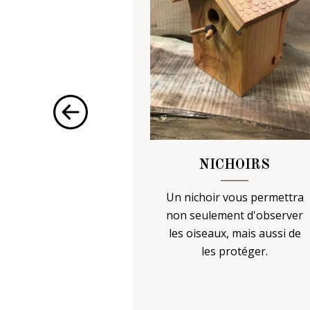
CHES
NICHOIRS
 ruche c’est
Un nichoir vous permettra
production de
non seulement d'observer
re miel, mais
les oiseaux, mais aussi de
protéger les
les protéger.
abrication sur
uniquement)