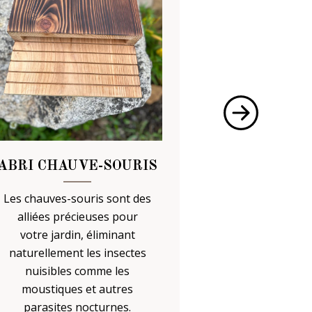
HÔTELS À
ABRI CHAUVE-SOURIS
Les hôtels à 
Les chauves-souris sont des
tendances, mai
alliées précieuses pour
sont utiles po
votre jardin, éliminant
et la biodive
naturellement les insectes
jar
nuisibles comme les
moustiques et autres
parasites nocturnes.