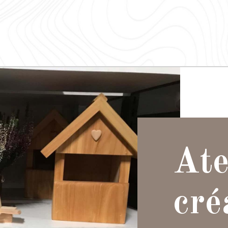
Ate
cré