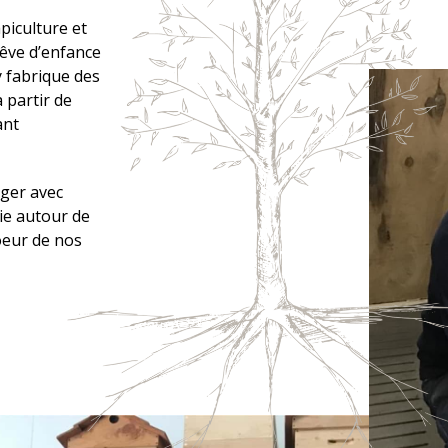
piculture et
rêve d’enfance
y fabrique des
 partir de
ant
ager avec
ie autour de
coeur de nos